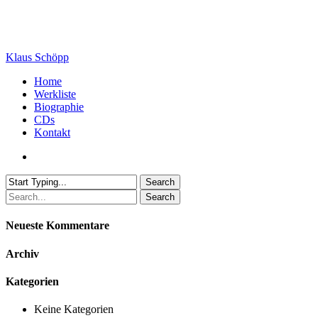
Skip
to
main
content
Klaus Schöpp
search
Menu
Home
Werkliste
Biographie
CDs
Kontakt
search
Search
Close
Search
Search
Neueste Kommentare
Archiv
Kategorien
Keine Kategorien