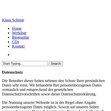
Skip
to
main
content
Klaus Schöpp
search
Menu
Home
Werkliste
Biographie
CDs
Kontakt
search
Search
Close
Datenschutz
Search
Die Betreiber dieser Seiten nehmen den Schutz Ihrer persönlichen
Daten sehr ernst. Wir behandeln Ihre personenbezogenen Daten
vertraulich und entsprechend der gesetzlichen
Datenschutzvorschriften sowie dieser Datenschutzerklärung.
Die Nutzung unserer Webseite ist in der Regel ohne Angabe
personenbezogener Daten möglich. Soweit auf unseren Seiten